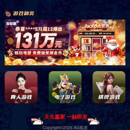
小编也是在网上收集并整理的一些相关的信息
和娱乐Android6.6.x以上,和娱乐v1.7.9版下载(Vv1.7.9是当
下苹果IOS、安卓版流行速度快的APP(58.89M),闯关全球
数据精确及时,和...
2024-11-02
通过线上线下多种方式
和娱乐Android4.2.x以上,和娱乐手机APP下载(Vv1.1.2是当
下苹果IOS、安卓版流行速度快的APP(59.42M),深圳新版
数据精确及时,和娱乐...
2024-11-02