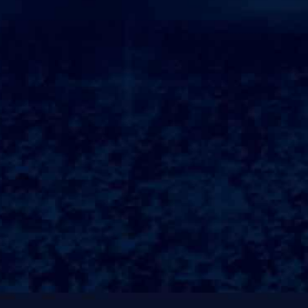
Hailuogou