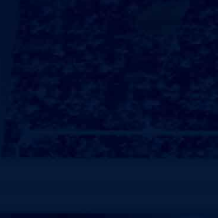
线路亮点
348
￥
起/人
出发城市：
天猫购买
在线电话:020-66888888
行程线路
行程攻略
预定须知
费用说明
丽江市区--玉龙雪山--甘海子--冰川公园--蓝月谷、白水河--
束河古镇--返回酒店
热门目的地
查看更多