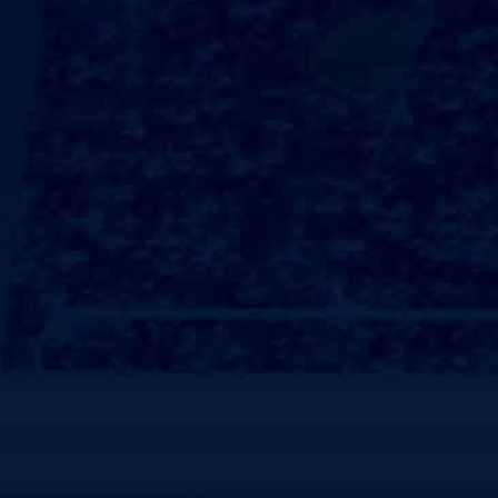
线路亮点
348
￥
起/人
出发城市：
天猫购买
在线电话:020-66888888
行程线路
行程攻略
预定须知
费用说明
推荐项目：转转杯→秦陵历险→宇宙小勇士→生命之光→宇
宙博览会→决战金山寺→水世界→聊斋→丛林的故事→双层
转马→童梦天地